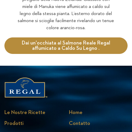
miele di Manuka viene affumicato a caldo sul
legno della stessa pianta. L’esterno dorato del
salmone si scioglie facilmente rivelando un tenue
colore arancio-rosa.
Dai un'occhiata al Salmone Reale Regal
affumicato a Caldo Su Legno .
Le Nostre Ricette
Home
Prodotti
Contatto