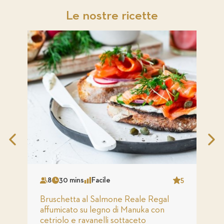
Le nostre ricette
Previous
N
Slide
S
8
30 mins
Facile
5
Serves
Time
Complexity
Star
S
Bruschetta al Salmone Reale Regal
S
affumicato su legno di Manuka con
a
cetriolo e ravanelli sottaceto
m