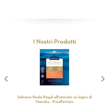
I Nostri Prodotti
Previous
N
Slide
S
Salmone Reale Regal affumicato su legno di
Sa
Manuka - Preaffettato
legn