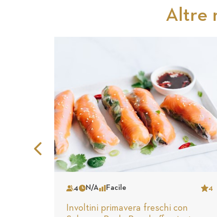
Altre 
Previous
Slide
4
N/A
Facile
4
Serves
Time
Complexity
Star
Involtini primavera freschi con