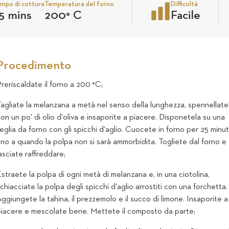
mpo di cottura
Temperatura del forno
Difficoltà
5 mins
200
°
C
Facile
Procedimento
reriscaldate il forno a 200 °C;
agliate la melanzana a metà nel senso della lunghezza, spennellate
on un po' di olio d'oliva e insaporite a piacere. Disponetela su una
eglia da forno con gli spicchi d'aglio. Cuocete in forno per 25 minut
ino a quando la polpa non si sarà ammorbidita. Togliete dal forno e
asciate raffreddare;
straete la polpa di ogni metà di melanzana e, in una ciotolina,
chiacciate la polpa degli spicchi d'aglio arrostiti con una forchetta.
ggiungete la tahina, il prezzemolo e il succo di limone. Insaporite a
piacere e mescolate bene. Mettete il composto da parte;