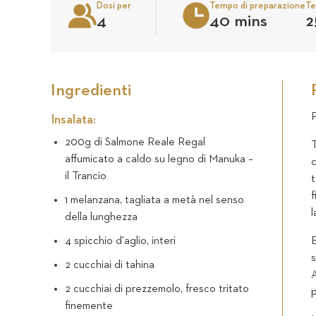
Dosi per
Tempo di preparazione
Te
4
40 mins
2
Ingredienti
P
Insalata:
200g di Salmone Reale Regal
T
affumicato a caldo su legno di Manuka –
c
il Trancio
t
f
1 melanzana, tagliata a metà nel senso
l
della lunghezza
4 spicchio d'aglio, interi
E
s
2 cucchiai di tahina
A
2 cucchiai di prezzemolo, fresco tritato
finemente