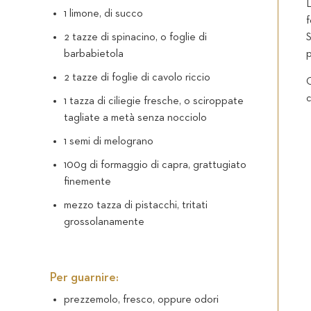
L
1 limone, di succo
f
2 tazze di spinacino, o foglie di
S
barbabietola
p
2 tazze di foglie di cavolo riccio
C
c
1 tazza di ciliegie fresche, o sciroppate
tagliate a metà senza nocciolo
1 semi di melograno
100g di formaggio di capra, grattugiato
finemente
mezzo tazza di pistacchi, tritati
grossolanamente
Per guarnire:
prezzemolo, fresco, oppure odori