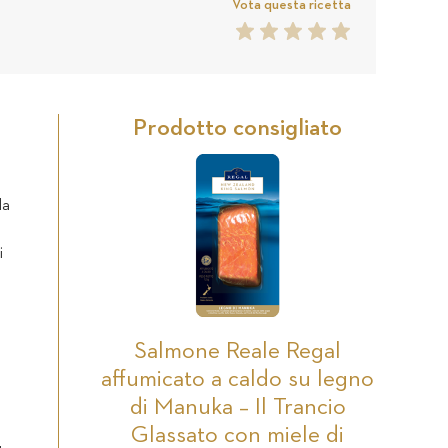
Vota questa ricetta
5
1
2
3
4
5
Star
Star
Star
Star
Star
reviews
Prodotto consigliato
la
i
Salmone Reale Regal
affumicato a caldo su legno
di Manuka – Il Trancio
Glassato con miele di