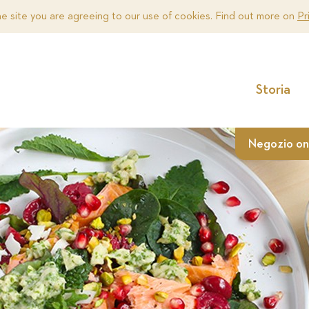
he site you are agreeing to our use of cookies. Find out more on
Pr
Storia
Negozio on