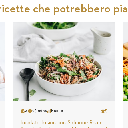
ricette che potrebbero piac
4
25 mins
Facile
5
Serves
Time
Complexity
Star
Insalata fusion con Salmone Reale