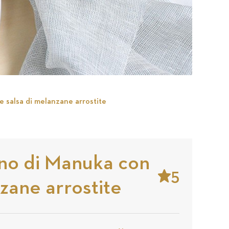
e salsa di melanzane arrostite
gno di Manuka con
5
nzane arrostite
Stars
Based
on